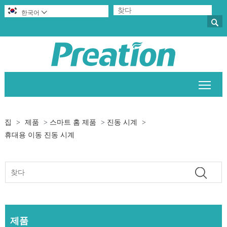
한국어


메인
집
>
제품
>
스마트 홈 제품
>
진동 시계
>
휴대용 이동 진동 시계
제품